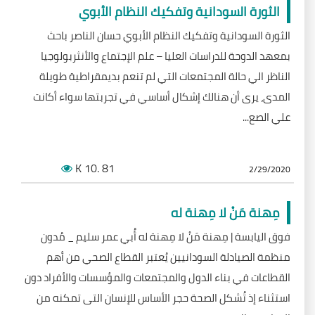
الثورة السودانية وتفكيك النظام الأبوي
الثورة السودانية وتفكيك النظام الأبوي حسان الناصر باحث
بمعهد الدوحة للدراسات العليا – علم الإجتماع والأنثربولوجيا
الناظر الي حالة المجتمعات التي لم تنعم بديمقراطية طويلة
المدى، يرى أن هنالك إشكال أساسي في تجربتها سواء أكانت
علي الصع...
K
.10
81
2/29/2020
مِهنة مَنْ لا مِهنة له
فوق اليابسة | مِهنة مَنْ لا مِهنة له أُبي عمر سليم _ مُدون
منظمة الصيادلة السودانيين يُعتبر القطاع الصحي من أهم
القطاعات في بناء الدول والمجتمعات والمؤسسات والأفراد دون
استثناء إذ تُشكل الصحة حجر الأساس للإنسان التى تمكنه من