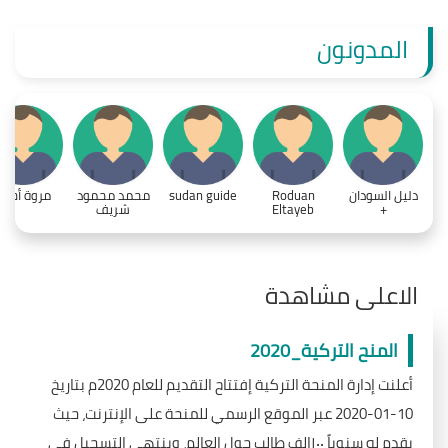
المدونون
دليل السودان
Roduan
sudan guide
محمد محمود
مروة أحمد
+
Eltayeb
شريف
الاعلى مشاهدة
المنح التركية_2020
أعلنت إدارة المنحة التركية إفتتاح التقديم للعام 2020م بتاريخ
10-01-2020 عبر الموقع الرسمي للمنحة على الإنترنت، حيث
يقدم له سنوياً ١٠٠الف طالب حول العالم، وينتهي التسجيل في