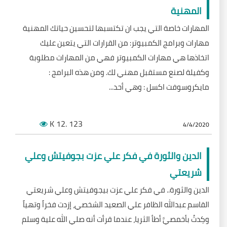
المهنية
المهارات خاصة التي يجب ان تكتسبها لتحسين حياتك المهنية
مهارات وبرامج الكمبيوتر: من القرارات التي يتعين عليك
اتخاذها هي مهارات الكمبيوتر فهي من المهارات مطلوبة
وكفيلة لصنع مستقبل مهني لك. ومن هذه البرامج :
مايكروسوفت اكسل : وهي أحد...
K
.12
123
4/4/2020
الدين والثورة في فكر علي عزت بجوفيتش وعلي
شريعتي
الدين والثورة.. في فكر علي عزت بيجوفيتش وعلي شريعتي
القاسم عبدالله الظافر علي الصعيد الشخصي، إزدت فخراً وتهياً
وكِدتُ بأخمصيَّ أطأ الثريا، عندما قرأت أنه صلي الله علية وسلم