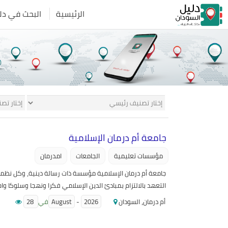
الرئيسية
البحث في دل
جامعة أم درمان الإسلامية
مؤسسات تعليمية
الجامعات
امدرمان
جامعة أم درمان الإسلامية مؤسسة ذات رسالة دينية، وكل نظمها 
التعهد بالالتزام بمبادئ الدين الإسلامي فكرا ونهجا وسلوكا و
أقسام كما هو موضح أدناه وعلى جميع المتقدمين للجامعة مراعاة 
أم درمان، السودان
2026
-
August
في
28
يدرس في جميع كليات الجامعة. ب ـ ينافس طلاب شــهادة القرآن